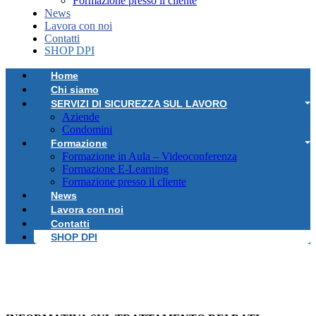
Formazione presso il cliente
News
Lavora con noi
Contatti
SHOP DPI
Home
Chi siamo
SERVIZI DI SICUREZZA SUL LAVORO
Aziende
Condomini
Formazione
Formazione in Aula – Videoconferenza
Formazione E-Learning
Formazione presso il cliente
News
Lavora con noi
Contatti
SHOP DPI