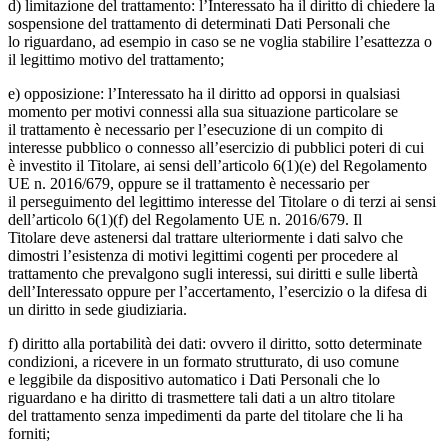
d) limitazione del trattamento: l’Interessato ha il diritto di chiedere la
sospensione del trattamento di determinati Dati Personali che
lo riguardano, ad esempio in caso se ne voglia stabilire l’esattezza o
il legittimo motivo del trattamento;
e) opposizione: l’Interessato ha il diritto ad opporsi in qualsiasi
momento per motivi connessi alla sua situazione particolare se
il trattamento è necessario per l’esecuzione di un compito di
interesse pubblico o connesso all’esercizio di pubblici poteri di cui
è investito il Titolare, ai sensi dell’articolo 6(1)(e) del Regolamento
UE n. 2016/679, oppure se il trattamento è necessario per
il perseguimento del legittimo interesse del Titolare o di terzi ai sensi
dell’articolo 6(1)(f) del Regolamento UE n. 2016/679. Il
Titolare deve astenersi dal trattare ulteriormente i dati salvo che
dimostri l’esistenza di motivi legittimi cogenti per procedere al
trattamento che prevalgono sugli interessi, sui diritti e sulle libertà
dell’Interessato oppure per l’accertamento, l’esercizio o la difesa di
un diritto in sede giudiziaria.
f) diritto alla portabilità dei dati: ovvero il diritto, sotto determinate
condizioni, a ricevere in un formato strutturato, di uso comune
e leggibile da dispositivo automatico i Dati Personali che lo
riguardano e ha diritto di trasmettere tali dati a un altro titolare
del trattamento senza impedimenti da parte del titolare che li ha
forniti;