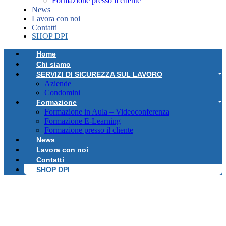
Formazione presso il cliente
News
Lavora con noi
Contatti
SHOP DPI
Home
Chi siamo
SERVIZI DI SICUREZZA SUL LAVORO
Aziende
Condomini
Formazione
Formazione in Aula – Videoconferenza
Formazione E-Learning
Formazione presso il cliente
News
Lavora con noi
Contatti
SHOP DPI