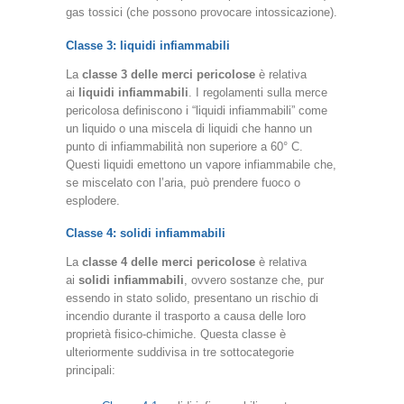
gas tossici (che possono provocare intossicazione).
Classe 3: liquidi infiammabili
La
classe 3 delle merci pericolose
è relativa
ai
liquidi infiammabili
. I regolamenti sulla merce
pericolosa definiscono i “liquidi infiammabili” come
un liquido o una miscela di liquidi che hanno un
punto di infiammabilità non superiore a 60° C.
Questi liquidi emettono un vapore infiammabile che,
se miscelato con l’aria, può prendere fuoco o
esplodere.
Classe 4: solidi infiammabili
La
classe 4 delle merci pericolose
è relativa
ai
solidi infiammabili
, ovvero sostanze che, pur
essendo in stato solido, presentano un rischio di
incendio durante il trasporto a causa delle loro
proprietà fisico-chimiche. Questa classe è
ulteriormente suddivisa in tre sottocategorie
principali: