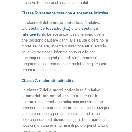
molte volte sono anch’essi infiammabili.
Classe 6: sostanze tossiche e sostanze infettive
La
classe 6 delle merci pericolose
è relativa
alle
sostanze tossiche (6.1)
e alle
sostanze
infettive (6.2)
. Le sostanze tossiche sono quelle
che possono causare danni alla salute o persino la
morte se inalate, ingerite o assorbite attraverso la
pelle. Le sostanze infettive sono quelle che
contengono patogeni (batteri, virus, parassiti,
funghi) che possono causare malattie negli esseri
umani o negli animali.
Classe 7: materiali radioattivi
La
classe 7 delle merci pericolose
è relativa
ai
materiali radioattivi
, ovvero a tutte quelle
sostanze che emettono radiazioni ionizzanti, un
fenomeno che può presentare rischi significativi per
la salute umana e per l’ambiente. Le radiazioni
possono essere di diversi tipi (alfa, beta, gamma,
neutroni) e variano in termini di potere penetrante e
livello di pericolosità.