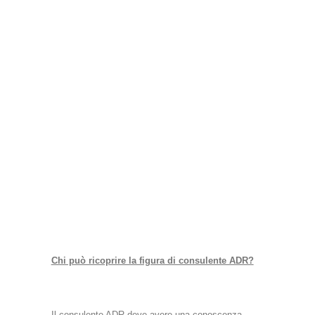
Chi è il consulente ADR e quali sono i suoi doveri?
Il consulente per la sicurezza di merci pericolose è quella figura
professionale di cui si devono avvalere le imprese che effettuano il
trasporto, l’imballaggio, il carico e il riempimento, lo scarico o la
spedizione di merci pericolose.
Chi può ricoprire la figura di consulente ADR?
Il consulente ADR deve avere una conoscenza