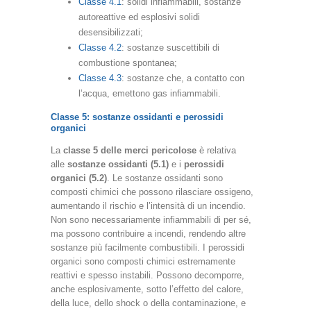
Classe 4.1
: solidi infiammabili, sostanze
autoreattive ed esplosivi solidi
desensibilizzati;
Classe 4.2
: sostanze suscettibili di
combustione spontanea;
Classe 4.3
: sostanze che, a contatto con
l’acqua, emettono gas infiammabili.
Classe 5: sostanze ossidanti e perossidi
organici
La
classe 5 delle merci pericolose
è relativa
alle
sostanze ossidanti (5.1)
e i
perossidi
organici (5.2
)
. Le sostanze ossidanti sono
composti chimici che possono rilasciare ossigeno,
aumentando il rischio e l’intensità di un incendio.
Non sono necessariamente infiammabili di per sé,
ma possono contribuire a incendi, rendendo altre
sostanze più facilmente combustibili. I perossidi
organici sono composti chimici estremamente
reattivi e spesso instabili. Possono decomporre,
anche esplosivamente, sotto l’effetto del calore,
della luce, dello shock o della contaminazione, e