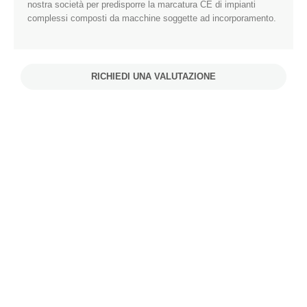
nostra società per predisporre la marcatura CE di impianti
complessi composti da macchine soggette ad incorporamento.
RICHIEDI UNA VALUTAZIONE
SERVIZI ATTIVATI PER LA CORRETTA APPLICAZIONE DELLA
DIRETTIVA MACCHINE:
Consulenza tecnico-giuridica
Analisi dei rischi (come previsto dall’allegato I 2006/42/CE)
Fascicolo tecnico della costruzione
Manuali d’uso e manutenzione
Prove elettriche strumentali (come previsto dalla EN 60204-1)
Prove fonometriche (come previsto dalla EN 11204:2010 e EN
3744:2010)
Verifica di affidabilità di circuiti di sicurezza secondo la norma EN
13849-1
Verifica e controlli sulla macchina, finalizzati all’accertamento della